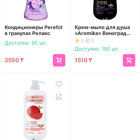
Кондиционеры Perefct
Крем-мыло для душа
в гранулах Релакс
«Aromika» Виноград
800 мл
2
5
Доступно:
95 шт.
Доступно:
192 шт.
2550
₸
1510
₸