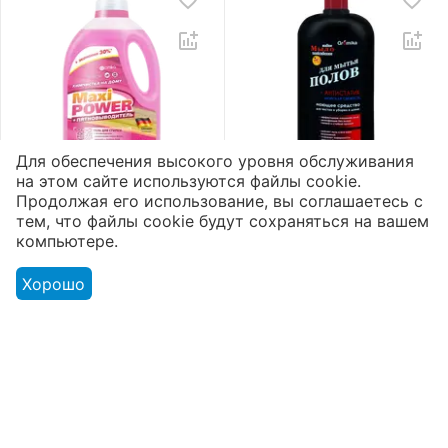
Для обеспечения высокого уровня обслуживания
на этом сайте используются файлы cookie.
Гель для стирки «Maxi
Жидкое мыло для
Продолжая его использование, вы соглашаетесь с
Power»
полов «Aromika» 72%
тем, что файлы cookie будут сохраняться на вашем
Пятновыводитель
Морская свежесть
2
1
5
5
компьютере.
3300 мл
1100 мл
Доступно:
168 шт.
Доступно:
175 шт.
Хорошо
5012
₸
851
₸
Моя учетная запись