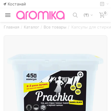
Костанай
0
(₸)
Главная
/
Каталог
/
Все товары
/
Капсулы для стирки