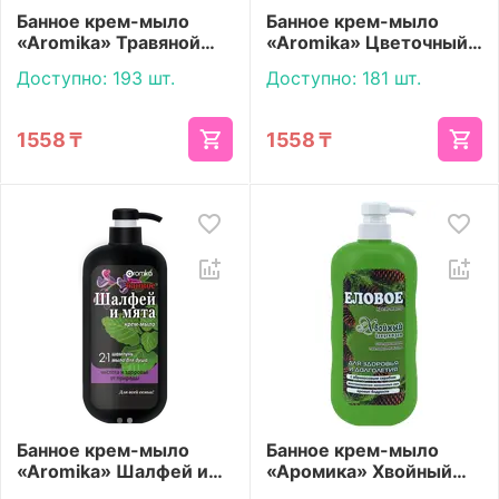
Банное крем-мыло
Банное крем-мыло
«Aromika» Травяной
«Aromika» Цветочный
концентрат 800 мл
концентрат 800 мл
Доступно:
193 шт.
Доступно:
181 шт.
1558
₸
1558
₸
Банное крем-мыло
Банное крем-мыло
«Aromika» Шaлфей и
«Аромика» Хвойный
мята 1100 мл
концентрат 800 мл