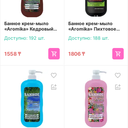
Банное крем-мыло
Банное крем-мыло
«Aromika» Кедровый
«Aromika» Пихтовое
эликсир 800 мл
1100 мл
Доступно:
192 шт.
Доступно:
188 шт.
1558
₸
1806
₸