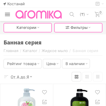
Костанай
0
(₸)
Категории
Фильтры
Банная серия
Главная
/
Каталог
/
Жидкое мыло
/
Банная серия
Рейтинг товара
Цена
В наличии
От А до Я