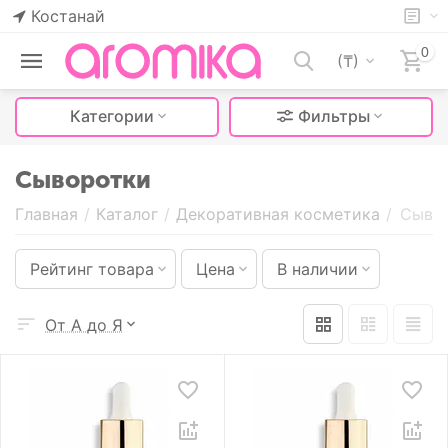
Костанай
0
(₸)
Категории
Фильтры
Сыворотки
Главная
/
Каталог
/
Декоративная косметика
/
Сыво
Рейтинг товара
Цена
В наличии
От А до Я