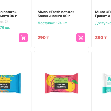
h nature»
Мыло «Fresh nature»
Мыло «Fr
 мята 90 г
Банан и манго 90 г
Гранат и
в: 2)
Доступно:
174 шт.
Доступно
76 шт.
290
₸
290
₸