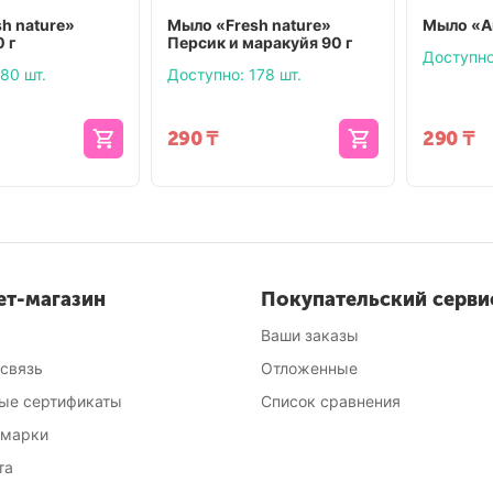
h nature»
Мыло «Fresh nature»
Мыло «А
 г
Персик и маракуйя 90 г
Доступно
80 шт.
Доступно:
178 шт.
290
₸
290
₸
ет-магазин
Покупательский серви
Ваши заказы
 связь
Отложенные
ые сертификаты
Список сравнения
 марки
та