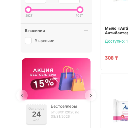
282
₸
705
₸
Мыло «Ant
В наличии
Антибактер
В наличии
Доступно:
1
308
₸
Бестселлеры
То
Осталось
Осталось
24
от 08/01/2026 по
2
от 
08/31/2026
08
дня
дня