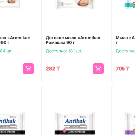
ыло «Aromika»
Детское мыло «Aromika»
Мыло «A
190 г
Ромашка 90 г
г
84 шт.
Доступно:
181 шт.
Доступно
282
₸
705
₸