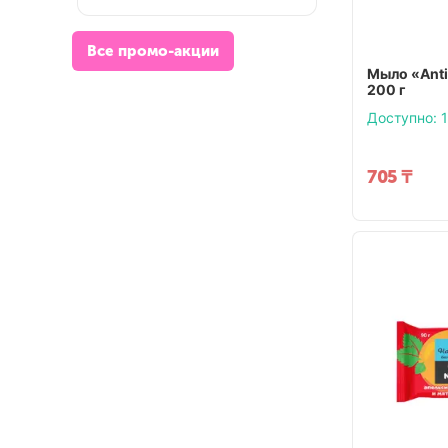
Все промо-акции
Мыло «Anti
200 г
Доступно:
1
705
₸