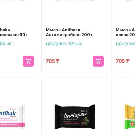
ibak»
Мыло «Antibak»
Мыло «An
иальное 90 г
Антимикробное 200 г
олива 20
95 шт.
Доступно:
191 шт.
Доступно
705
₸
705
₸
вары недели
08/01/2026 по
/09/2026