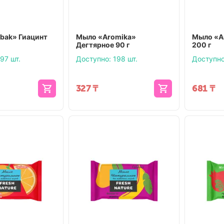
bak» Гиацинт
Мыло «Aromika»
Мыло «A
Дегтярное 90 г
200 г
97 шт.
Доступно:
198 шт.
Доступно
327
₸
681
₸