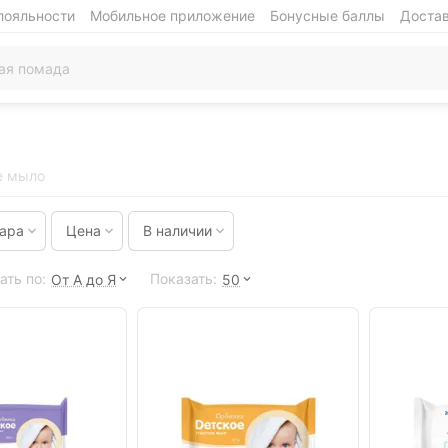
лояльности
Мобильное приложение
Бонусные баллы
Достав
е мыло
вара
Цена
В наличии
ать по:
Показать:
От А до Я
50