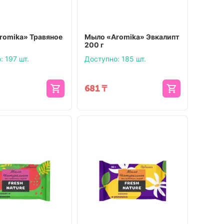
romika» Травяное
Мыло «Aromika» Эвкалипт
200 г
:
197 шт.
Доступно:
185 шт.
681
₸