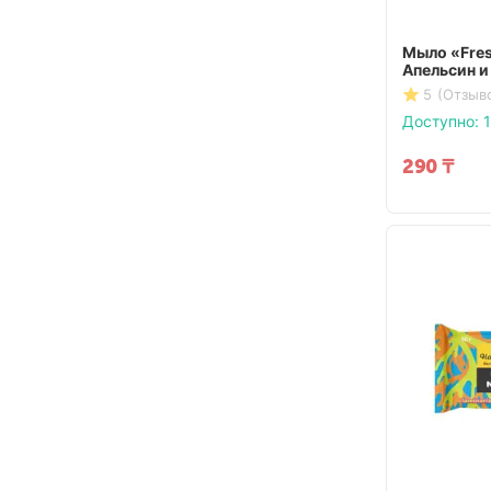
Мыло «Fres
Апельсин и
5
(Отзыво
Доступно:
1
290
₸