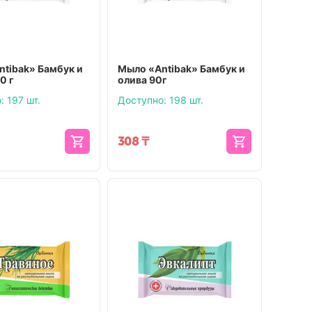
tibak» Бамбук и
Мыло «Antibak» Бамбук и
0 г
олива 90г
:
197 шт.
Доступно:
198 шт.
308
₸