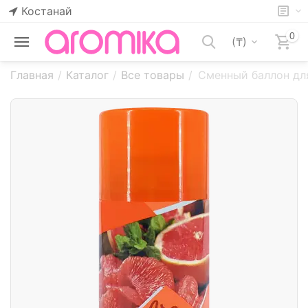
Костанай
0
(₸)
Главная
/
Каталог
/
Все товары
/
Сменный баллон дл