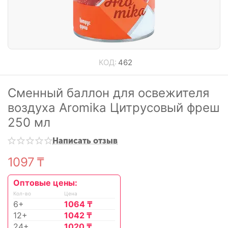
КОД:
462
Сменный баллон для освежителя
воздуха Aromika Цитрусовый фреш
250 мл
Написать отзыв
1097
₸
Оптовые цены:
Кол-во
Цена
6+
1064
₸
12+
1042
₸
24+
1020
₸