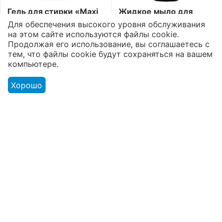
Гель для стирки «Maxi
Жидкое мыло для
Power»
полов «Aromika» 72%
Для обеспечения высокого уровня обслуживания
Пятновыводитель
Морская свежесть
2
1
5
5
на этом сайте используются файлы cookie.
3300 мл
1100 мл
Продолжая его использование, вы соглашаетесь с
Доступно:
168 шт.
Доступно:
175 шт.
тем, что файлы cookie будут сохраняться на вашем
5012
₸
851
₸
компьютере.
Хорошо
Моя учетная запись
Интернет-магазин
Покупательский сервис
Контакты