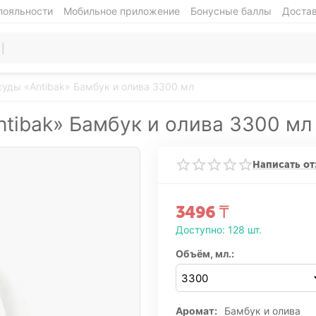
лояльности
Мобильное приложение
Бонусные баллы
Достав
суды «Antibak» Бамбук и олива 3300 мл
ntibak» Бамбук и олива 3300 мл
Написать от
3496
₸
Доступно:
128 шт.
Объём, мл.:
Аромат:
Бамбук и олива