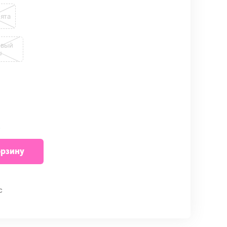
ята
овый
ш
в
орзину
внить
с