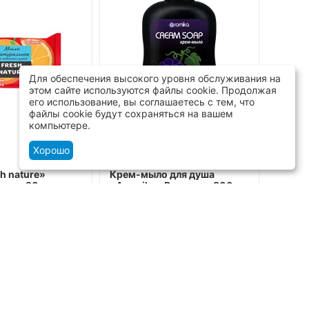
Для обеспечения высокого уровня обслуживания на
этом сайте используются файлы cookie. Продолжая
его использование, вы соглашаетесь с тем, что
файлы cookie будут сохраняться на вашем
компьютере.
Хорошо
h nature»
Крем-мыло для душа
Гель д
мята 90 г
«Aromika» Виноград 800 мл
«Anti
1100 
в: 2)
5
(Отзывов: 2)
5
(О
76 шт.
Доступно:
192 шт.
Доступ
1510
₸
1392