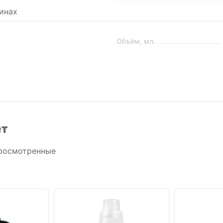
инах
Объём, мл.
ет
росмотренные