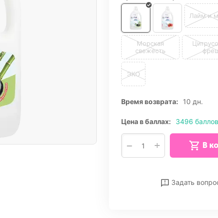
Лайм и м
Морская
Цитрус
свежесть
фре
ЭКО
Время возврата:
10 дн.
Цена в баллах:
3496 балло
+
−
В к
Отложить
Сра
Задать вопро