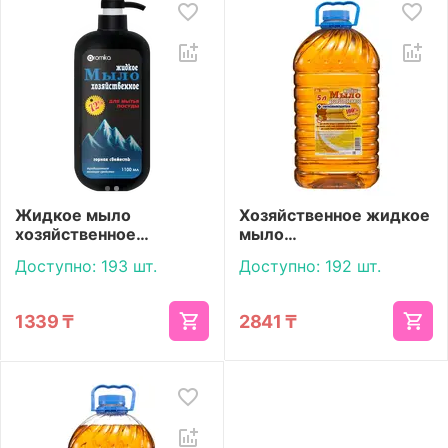
Жидкое мыло
Хозяйственное жидкое
хозяйственное
мыло
«Aromika» 72% Горная
Антибактериальное
Доступно:
193 шт.
Доступно:
192 шт.
свежесть с дозатором
5000 мл
1100 мл
1339
₸
2841
₸