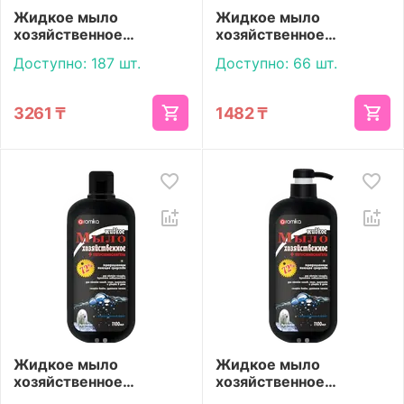
Жидкое мыло
Жидкое мыло
хозяйственное
хозяйственное
«Aromika» 72%
«Aromika» 72%
Доступно:
187 шт.
Доступно:
66 шт.
Антибактериальное
Антигрязь 1100 мл
3300 мл
3261
₸
1482
₸
Жидкое мыло
Жидкое мыло
хозяйственное
хозяйственное
«Aromika» 72%
«Aromika» 72%