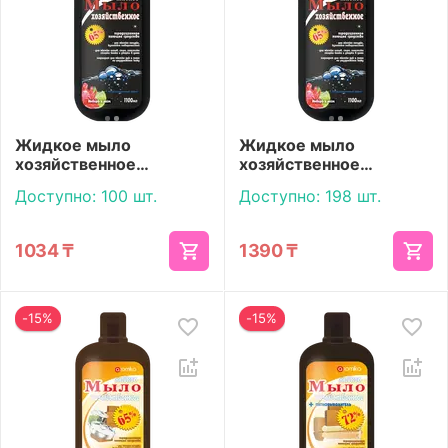
Жидкое мыло
Жидкое мыло
хозяйственное
хозяйственное
«Aromika» 65% Имбирь
«Aromika» 65% Имбирь
Доступно:
100 шт.
Доступно:
198 шт.
и лайм 1100 мл
и лайм с дозатором
1100 мл
1034
₸
1390
₸
-15%
-15%