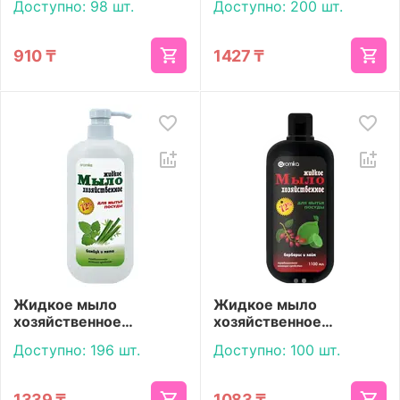
Доступно:
98 шт.
Доступно:
200 шт.
Арктика 1100 мл
Арктика с дозатором
1100 мл
910
₸
1427
₸
Жидкое мыло
Жидкое мыло
хозяйственное
хозяйственное
«Aromika» 72% Бамбук
«Aromika» 72%
Доступно:
196 шт.
Доступно:
100 шт.
и мята 1100 мл
Барбарис и лайм 1100
мл
1339
₸
1083
₸