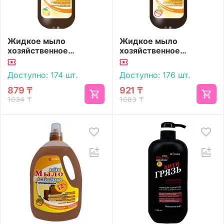
Жидкое мыло
Жидкое мыло
хозяйственное
хозяйственное
«Aromika» 65% Лимон
«Aromika» 72%
1100 мл
Антибактериальное
Доступно:
174 шт.
Доступно:
176 шт.
1100 мл
879
₸
921
₸
1034
₸
1083
₸