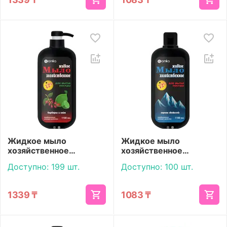
Жидкое мыло
Жидкое мыло
хозяйственное
хозяйственное
«Aromika» 72%
«Aromika» 72% Горная
Доступно:
199 шт.
Доступно:
100 шт.
Барбарис и лайм с
свежесть 1100 мл
дозатором 1100 мл
1339
₸
1083
₸