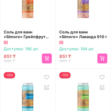
Соль для ванн
Соль для ванн
«Simore» Грейпфрут
«Simore» Лаванда 910 г
910 г
Доступно:
196 шт.
Доступно:
194 шт.
851
₸
851
₸
1001
₸
1001
₸
-15%
-15%