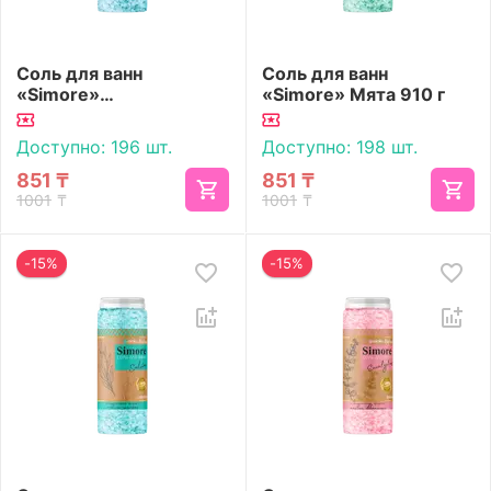
Соль для ванн
Соль для ванн
«Simore»
«Simore» Мята 910 г
Можжевельник 910 г
Доступно:
196 шт.
Доступно:
198 шт.
851
₸
851
₸
1001
₸
1001
₸
-15%
-15%