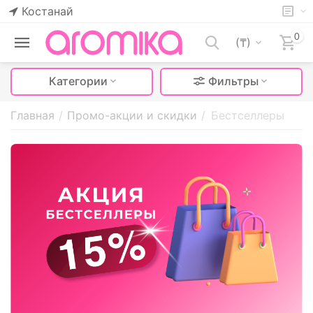
Костанай
0
(₸)
Категории
Фильтры
Главная
/
Промо-акции и скидки
/
Бестселлеры