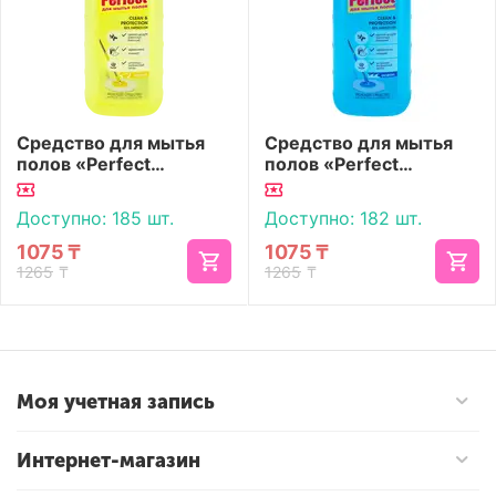
Средство для мытья
Средство для мытья
полов «Perfect
полов «Perfect
Aromika» Lemon 1500
Aromika» Ocean 1500
мл
мл
Доступно:
185 шт.
Доступно:
182 шт.
1075
₸
1075
₸
1265
₸
1265
₸
Моя учетная запись
Интернет-магазин