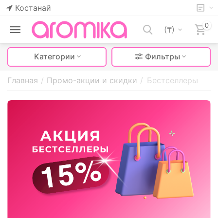
Костанай
0
(₸)
Категории
Фильтры
Главная
/
Промо-акции и скидки
/
Бестселлеры