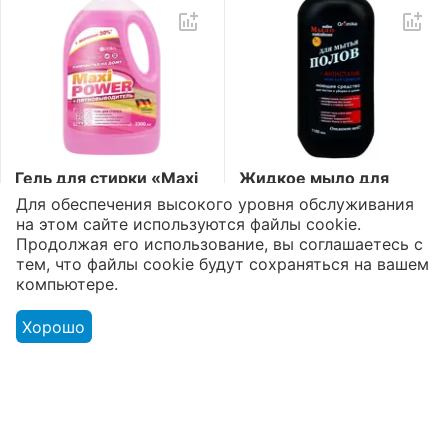
Гель для стирки «Maxi
Жидкое мыло для
Power»
полов «Aromika» 72%
Для обеспечения высокого уровня обслуживания
Пятновыводитель
Морская свежесть
2
1
5
5
на этом сайте используются файлы cookie.
3300 мл
1100 мл
Продолжая его использование, вы соглашаетесь с
Доступно:
168 шт.
Доступно:
175 шт.
тем, что файлы cookie будут сохраняться на вашем
5012
₸
851
₸
компьютере.
Хорошо
Моя учетная запись