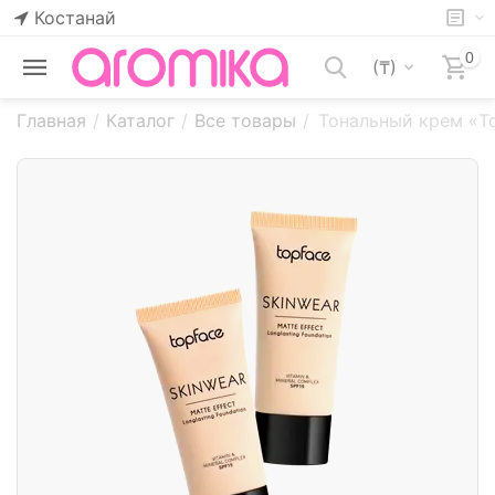
Костанай
0
(₸)
Главная
/
Каталог
/
Все товары
/
Тональный крем «To