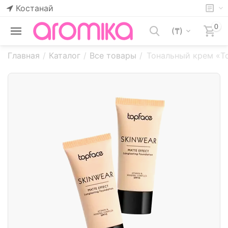
Костанай
0
(₸)
Главная
/
Каталог
/
Все товары
/
Тональный крем «To