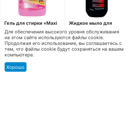
Гель для стирки «Maxi
Жидкое мыло для
Power»
полов «Aromika» 72%
Для обеспечения высокого уровня обслуживания
Пятновыводитель
Морская свежесть
2
1
5
5
на этом сайте используются файлы cookie.
3300 мл
1100 мл
Доступно:
168 шт.
Доступно:
175 шт.
Продолжая его использование, вы соглашаетесь с
тем, что файлы cookie будут сохраняться на вашем
5012
₸
851
₸
компьютере.
Хорошо
Моя учетная запись
Интернет-магазин
Покупательский сервис