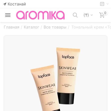
Костанай
0
(₸)
Главная
/
Каталог
/
Все товары
/
Тональный крем «Top