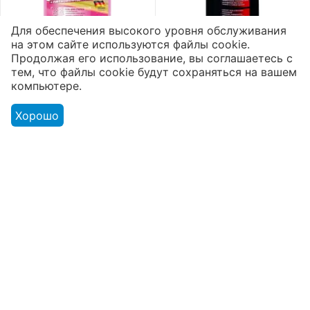
Для обеспечения высокого уровня обслуживания
на этом сайте используются файлы cookie.
Гель для стирки «Maxi
Жидкое мыло для
Продолжая его использование, вы соглашаетесь с
Power»
полов «Aromika» 72%
тем, что файлы cookie будут сохраняться на вашем
Пятновыводитель
Морская свежесть
2
1
5
5
компьютере.
3300 мл
1100 мл
Доступно:
168 шт.
Доступно:
175 шт.
Хорошо
5012
₸
851
₸
Моя учетная запись
Интернет-магазин
Покупательский сервис