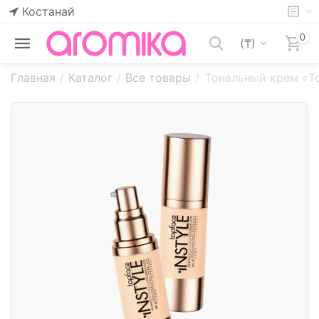
Костанай
0
(₸)
Главная
/
Каталог
/
Все товары
/
Тональный крем «Top