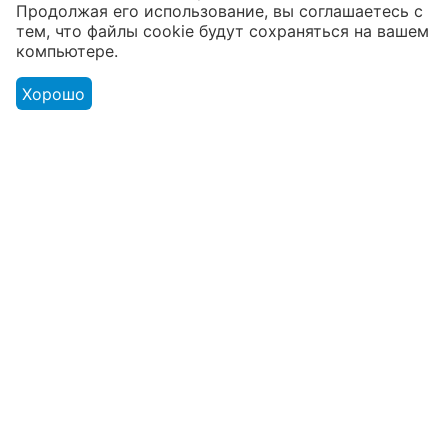
3300 мл
1100 мл
Продолжая его использование, вы соглашаетесь с
Доступно:
168 шт.
Доступно:
175 шт.
тем, что файлы cookie будут сохраняться на вашем
5012
₸
851
₸
компьютере.
Хорошо
Моя учетная запись
Интернет-магазин
Покупательский сервис
Контакты
© 2019 - 2026 ТК Аромика.