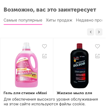
Возможно, вас это заинтересует
Самые популярные
Хиты продаж
Недавно прос
Гель для стирки «Maxi
Жидкое мыло для
Power»
полов «Aromika» 72%
Для обеспечения высокого уровня обслуживания
Пятновыводитель
Морская свежесть
2
1
5
5
на этом сайте используются файлы cookie.