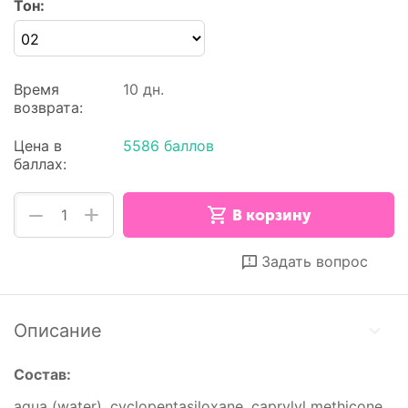
Тон:
Время
10 дн.
возврата:
Цена в
5586 баллов
баллах:
+
−
В корзину
Отложить
Сравнить
Задать вопрос
Описание
Состав:
aqua (water), cyclopentasiloxane, caprylyl methicone,