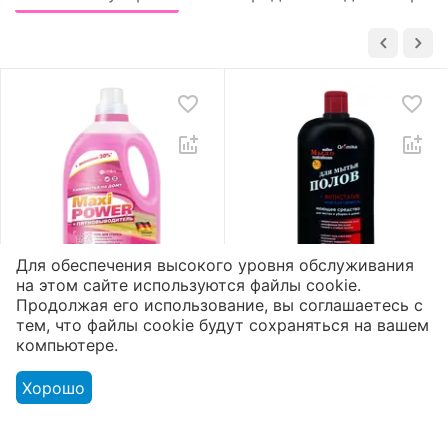
Для обеспечения высокого уровня обслуживания
на этом сайте используются файлы cookie.
Гель для стирки «Maxi
Жидкое мыло для
Продолжая его использование, вы соглашаетесь с
Power»
полов «Aromika» 72%
тем, что файлы cookie будут сохраняться на вашем
Пятновыводитель
Морская свежесть
2
1
5
5
компьютере.
3300 мл
1100 мл
Доступно:
168 шт.
Доступно:
175 шт.
Хорошо
5012
₸
851
₸