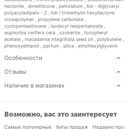
hectorite , dimethicone , petrolatum , bis - diglyceryl
polyacyladipate - 2 , hdi / trimethylol hexyllactone
crosspolymer , propylene carbonate ,
cyclopentasiloxane , isodecyl neopentanoate ,
euphorbia cerifera cera , ozokerite , tocopheryl
acetate , macadamia integrifolia seed oil , polybutene ,
phenoxyethanol , parfum , silica , ethylhexylglycerin
Особенности
Отзывы
Наличие в магазинах
Возможно, вас это заинтересует
Самые популярные
Хиты продаж
Недавно прос