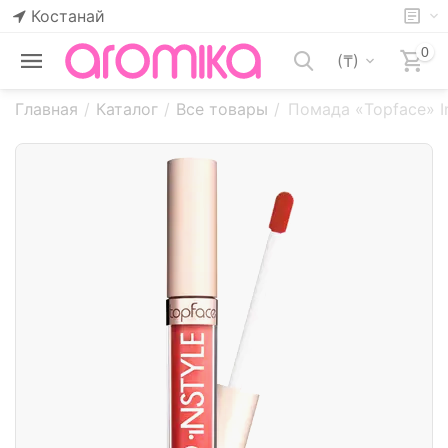
Костанай
0
(₸)
Главная
/
Каталог
/
Все товары
/
Помада «Topface» In