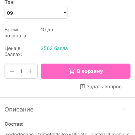
Тон:
Время
10 дн.
возврата:
Цена в
2562 балла
баллах:
+
−
В корзину
Отложить
Сравнить
Задать вопрос
Описание
Состав:
isododecane , trimethylsiloxysilicate , disteardimonium