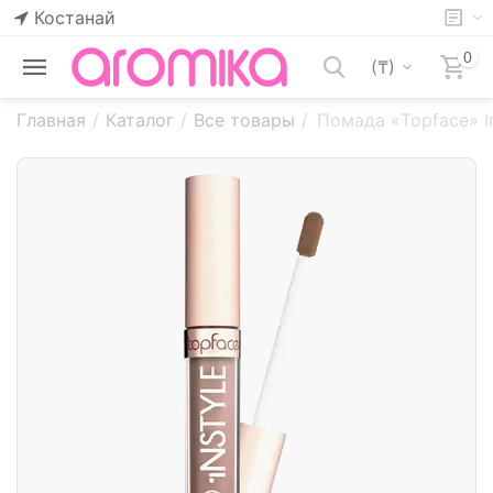
Костанай
0
(₸)
Главная
/
Каталог
/
Все товары
/
Помада «Topface» In