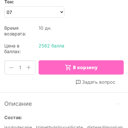
Тон:
Время
10 дн.
возврата:
Цена в
2562 балла
баллах:
+
−
В корзину
Отложить
Сравнить
Задать вопрос
Описание
Состав:
isododecane , trimethylsiloxysilicate , disteardimonium