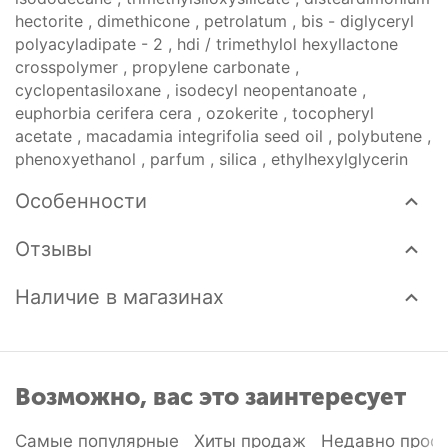
hectorite , dimethicone , petrolatum , bis - diglyceryl
polyacyladipate - 2 , hdi / trimethylol hexyllactone
crosspolymer , propylene carbonate ,
cyclopentasiloxane , isodecyl neopentanoate ,
euphorbia cerifera cera , ozokerite , tocopheryl
acetate , macadamia integrifolia seed oil , polybutene ,
phenoxyethanol , parfum , silica , ethylhexylglycerin
Особенности
Отзывы
Наличие в магазинах
Возможно, вас это заинтересует
Самые популярные
Хиты продаж
Недавно прос