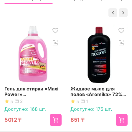
Гель для стирки «Maxi
Жидкое мыло для
Power»
полов «Aromika» 72%
Пятновыводитель
Морская свежесть
2
1
5
5
3300 мл
1100 мл
Доступно:
168 шт.
Доступно:
175 шт.
5012
₸
851
₸