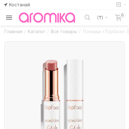
Костанай
0
(₸)
Главная
/
Каталог
/
Все товары
/
Помада «Topface» Se