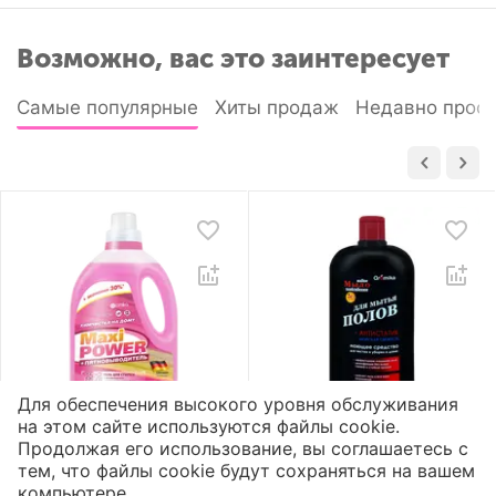
Возможно, вас это заинтересует
Самые популярные
Хиты продаж
Недавно прос
Для обеспечения высокого уровня обслуживания
на этом сайте используются файлы cookie.
Гель для стирки «Maxi
Жидкое мыло для
Продолжая его использование, вы соглашаетесь с
Power»
полов «Aromika» 72%
тем, что файлы cookie будут сохраняться на вашем
Пятновыводитель
Морская свежесть
компьютере.
2
1