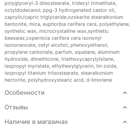
polyglyceryl-3 diisostearate, tridecyl trimellitate,
octyldodecanol, ppg-3 hydrogenated castor oil,
caprylic/capric triglyceride,ozokerite stearalkonium
bentonite, mica, euphorbia cerifera cera, polyethylene,
synthetic wax, microcrystalline wax,synthetic
beeswax,copernicia cerifera cera isononyl
isononanoate, cetyl alcohol, phenoxyethanol,
propylene carbonate, parfum, squalane, aluminum
hydroxide, dimethicone, triethoxycaprylylsilane,
isopropyl myristate, ethylhexylglycerin, tin oxide,
isopropyl titanium triisostearate, stearalkonium
hectorite, polyhydroxystearic acid, d-limonene
Особенности
Отзывы
Наличие в магазинах