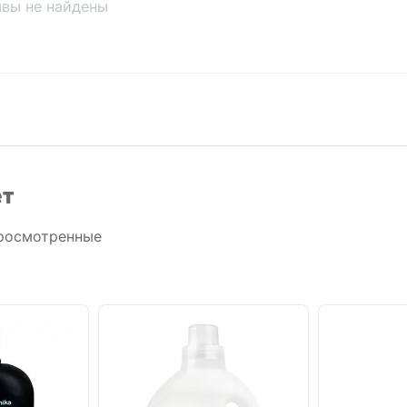
вы не найдены
ет
росмотренные