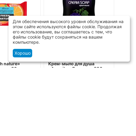
Для обеспечения высокого уровня обслуживания на
этом сайте используются файлы cookie. Продолжая
его использование, вы соглашаетесь с тем, что
файлы cookie будут сохраняться на вашем
компьютере.
Хорошо
h nature»
Крем-мыло для душа
Гель д
мята 90 г
«Aromika» Виноград 800 мл
«Anti
1100 
в: 2)
5
(Отзывов: 2)
5
(О
76 шт.
Доступно:
192 шт.
Доступ
1510
₸
1392