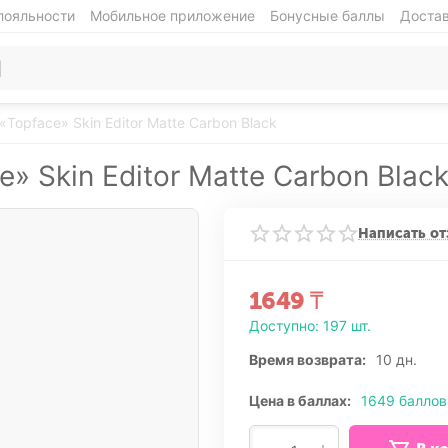
лояльности
Мобильное приложение
Бонусные баллы
Достав
«Topface» Skin Editor Matte Carbon Black
» Skin Editor Matte Carbon Blac
Написать от
1649
₸
Доступно:
197 шт.
Время возврата:
10 дн.
Цена в баллах:
1649 баллов