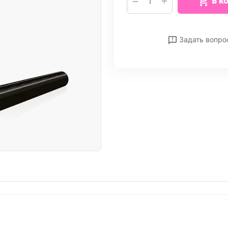
+
−
В к
Отложить
Сра
Задать вопро