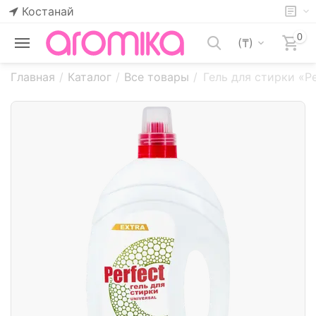
Костанай
0
(₸)
Главная
/
Каталог
/
Все товары
/
Гель для стирки «Pe