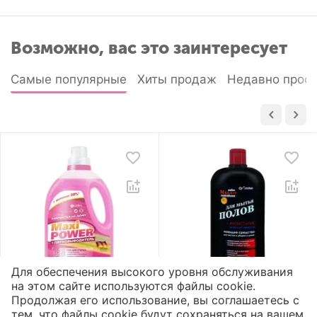
Возможно, вас это заинтересует
Самые популярные
Хиты продаж
Недавно прос
Для обеспечения высокого уровня обслуживания
на этом сайте используются файлы cookie.
Гель для стирки «Maxi
Жидкое мыло для
Продолжая его использование, вы соглашаетесь с
Power»
полов «Aromika» 72%
тем, что файлы cookie будут сохраняться на вашем