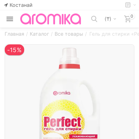
Костанай
0
(₸)
Главная
/
Каталог
/
Все товары
/
Гель для стирки «P
-15%