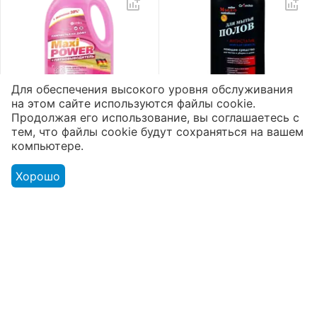
Для обеспечения высокого уровня обслуживания
на этом сайте используются файлы cookie.
Гель для стирки «Maxi
Жидкое мыло для
Продолжая его использование, вы соглашаетесь с
Power»
полов «Aromika» 72%
тем, что файлы cookie будут сохраняться на вашем
Пятновыводитель
Морская свежесть
2
1
5
5
компьютере.
3300 мл
1100 мл
Доступно:
168 шт.
Доступно:
175 шт.
Хорошо
5012
₸
851
₸
Моя учетная запись