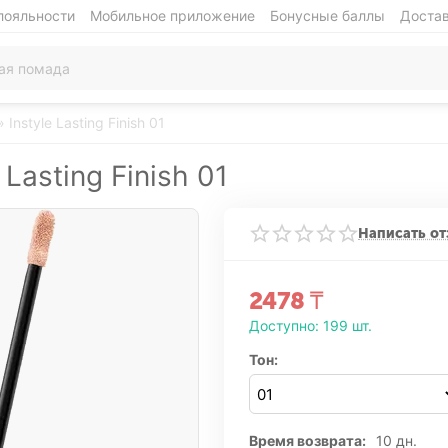
лояльности
Мобильное приложение
Бонусные баллы
Достав
Instyle Lasting Finish 01
Lasting Finish 01
Написать от
2478
₸
Доступно:
199 шт.
Тон:
Время возврата:
10 дн.