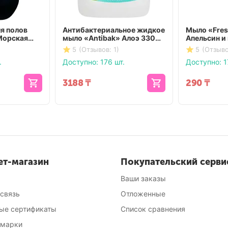
я полов
Антибактериальное жидкое
Мыло «Fres
Морская
мыло «Antibak» Алоэ 3300
Апельсин и 
мл
мл
5
(Отзывов: 1)
5
(Отзыво
.
Доступно:
176 шт.
Доступно:
1
3188
₸
290
₸
ет-магазин
Покупательский серви
Ваши заказы
 связь
Отложенные
ые сертификаты
Список сравнения
 марки