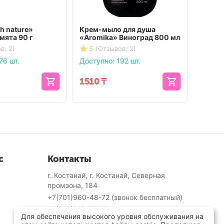
h nature»
Крем-мыло для душа
Гель д
мята 90 г
«Aromika» Виноград 800 мл
«Anti
1100 
в: 2)
5
(Отзывов: 2)
5
(О
76 шт.
Доступно:
192 шт.
Доступ
1510
₸
1392
с
Контакты
г. Костанай, г. Костанай, Северная
промзона, 184
+7(701)960-48-72
(звонок бесплатный)
+7(747)318-17-05
Для обеспечения высокого уровня обслуживания на
Пн-Вс 9.00 - 18.00