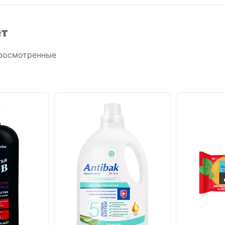
ет
росмотренные