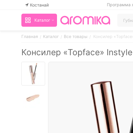
Программа 
Костанай
Каталог
Главная
Каталог
Все товары
Консилер «Topface» 
/
/
/
Консилер «Topface» Instyle 