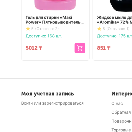
Гель для стирки «Maxi
Жидкое мыло дл
Power» Пятновыводитель
«Aromika» 72% 
3300 мл
свежесть 1100 
5
(Отзывов: 2)
5
(Отзывов: 1)
Доступно:
168 шт.
Доступно:
175 шт
5012
₸
851
₸
Моя учетная запись
Интерн
Войти или зарегистрироваться
О нас
Обратная
Подарочн
Торговые