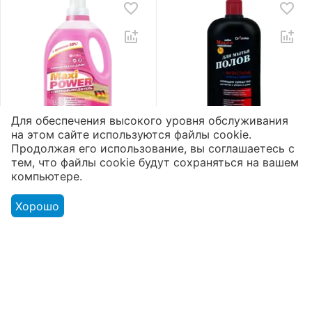
Для обеспечения высокого уровня обслуживания
на этом сайте используются файлы cookie.
Гель для стирки «Maxi
Жидкое мыло для
Продолжая его использование, вы соглашаетесь с
Power»
полов «Aromika» 72%
тем, что файлы cookie будут сохраняться на вашем
Пятновыводитель
Морская свежесть
2
1
5
5
компьютере.
3300 мл
1100 мл
Доступно:
168 шт.
Доступно:
175 шт.
Хорошо
5012
₸
851
₸