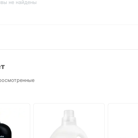
вы не найдены
ет
росмотренные