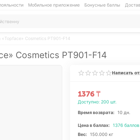
лояльности
Мобильное приложение
Бонусные баллы
Достав
 «Topface» Cosmetics РТ901-F14
ce» Cosmetics РТ901-F14
Написать от
1376
₸
Доступно:
200 шт.
Время возврата:
10 дн.
Цена в баллах:
1376 баллов
Вес:
150.000 кг