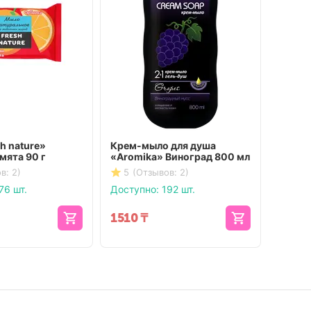
h nature»
Крем-мыло для душа
Гель д
мята 90 г
«Aromika» Виноград 800 мл
«Anti
1100 
в: 2)
5
(Отзывов: 2)
5
(О
76 шт.
Доступно:
192 шт.
Доступ
1510
₸
1392