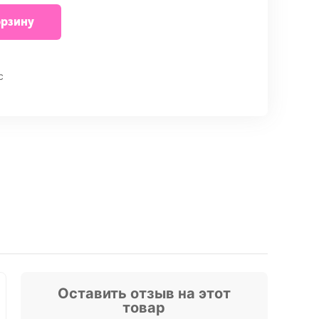
орзину
внить
с
Оставить отзыв на этот
товар