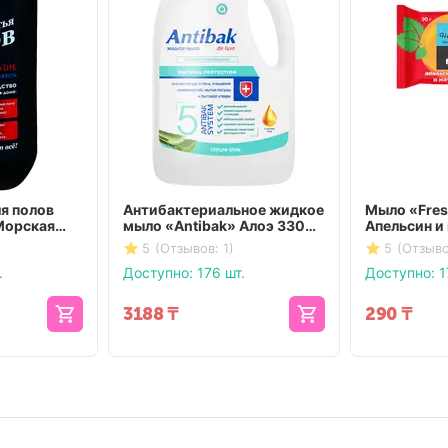
я полов
Антибактериальное жидкое
Мыло «Fres
Морская
мыло «Antibak» Алоэ 3300
Апельсин и 
мл
мл
5
(Отзывов: 1)
5
(Отзыво
.
Доступно:
176 шт.
Доступно:
1
3188
₸
290
₸