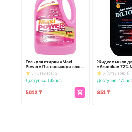
Гель для стирки «Maxi
Жидкое мыло дл
Power» Пятновыводитель
«Aromika» 72% 
3300 мл
свежесть 1100 
5
(Отзывов: 2)
5
(Отзывов: 1)
Доступно:
168 шт.
Доступно:
175 шт
5012
₸
851
₸