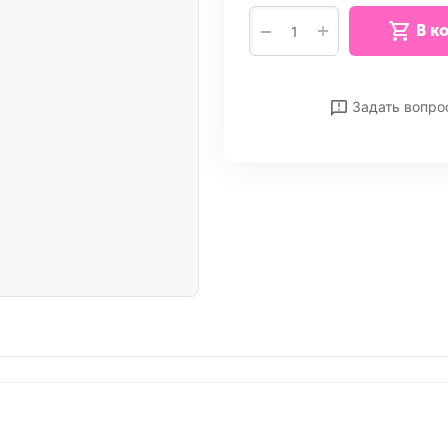
+
−
В к
Отложить
Сра
Задать вопро