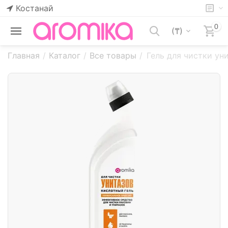
Костанай
0
(₸)
Главная
/
Каталог
/
Все товары
/
Гель для чистки ун