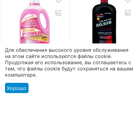
Для обеспечения высокого уровня обслуживания
на этом сайте используются файлы cookie.
Гель для стирки «Maxi
Жидкое мыло для
Продолжая его использование, вы соглашаетесь с
Power»
полов «Aromika» 72%
тем, что файлы cookie будут сохраняться на вашем
Пятновыводитель
Морская свежесть
2
1
5
5
компьютере.
3300 мл
1100 мл
Доступно:
168 шт.
Доступно:
175 шт.
Хорошо
5012
₸
851
₸
Моя учетная запись