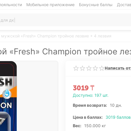
лояльности
Мобильное приложение
Бонусные баллы
Достав
 мужской «Fresh» Champion тройное лезвие + 4 лезвия
й «Fresh» Champion тройное лез
Написать от
3019
₸
Доступно:
197 шт.
Время возврата:
10 дн.
Цена в баллах:
3019 баллов
Вес:
150.000 кг