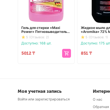
Гель для стирки «Maxi
Жидкое мыло дл
Power» Пятновыводитель
«Aromika» 72% 
3300 мл
свежесть 1100 
5
(Отзывов: 2)
5
(Отзывов: 1)
Доступно:
168 шт.
Доступно:
175 шт
5012
₸
851
₸
Моя учетная запись
Интерн
Войти или зарегистрироваться
О нас
Обратная