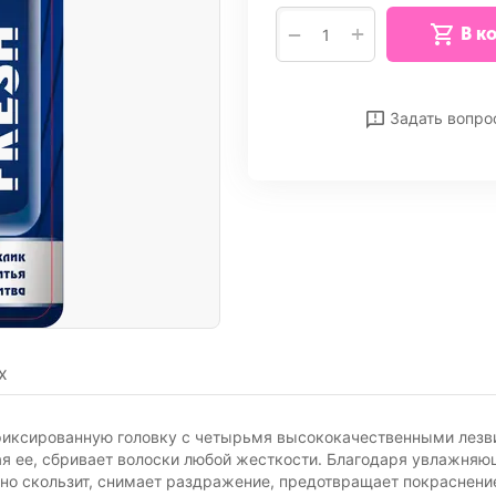
+
−
В к
Отложить
Сра
Задать вопро
х
фиксированную головку с четырьмя высококачественными лезви
дая ее, сбривает волоски любой жесткости. Благодаря увлажн
вно скользит, снимает раздражение, предотвращает покраснени