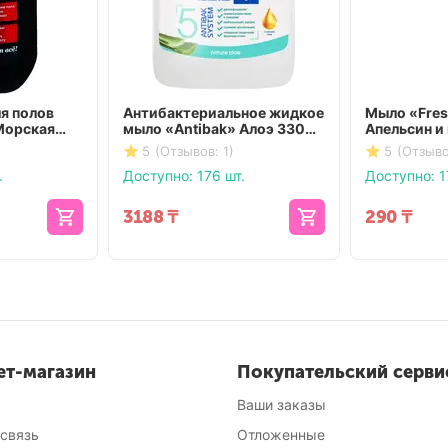
я полов
Антибактериальное жидкое
Мыло «Fres
Морская
мыло «Antibak» Алоэ 3300
Апельсин и 
мл
мл
5
(Отзывов: 1)
5
(Отзыво
.
Доступно:
176 шт.
Доступно:
1
3188
₸
290
₸
ет-магазин
Покупательский серви
Ваши заказы
 связь
Отложенные