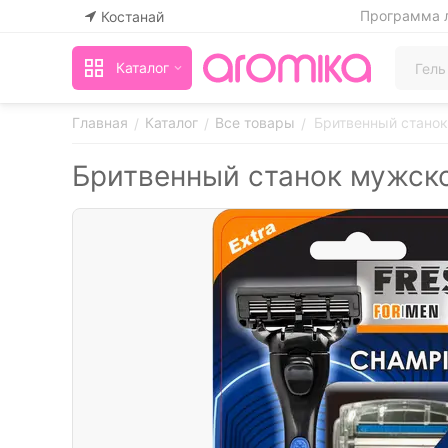
Программа 
Костанай
Каталог
Главная
Каталог
Все товары
Бритвенный станок
/
/
/
Бритвенный станок мужско