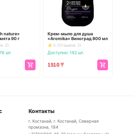
h nature»
Крем-мыло для душа
Гель д
мята 90 г
«Aromika» Виноград 800 мл
«Anti
1100 
в: 2)
5
(Отзывов: 2)
5
(О
76 шт.
Доступно:
192 шт.
Доступ
1510
₸
1392
с
Контакты
г. Костанай, г. Костанай, Северная
промзона, 184