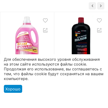
Для обеспечения высокого уровня обслуживания
на этом сайте используются файлы cookie.
Гель для стирки «Maxi
Жидкое мыло для
Продолжая его использование, вы соглашаетесь с
Power»
полов «Aromika» 72%
тем, что файлы cookie будут сохраняться на вашем
Пятновыводитель
Морская свежесть
2
1
5
5
компьютере.
3300 мл
1100 мл
Доступно:
168 шт.
Доступно:
175 шт.
Хорошо
5012
₸
851
₸