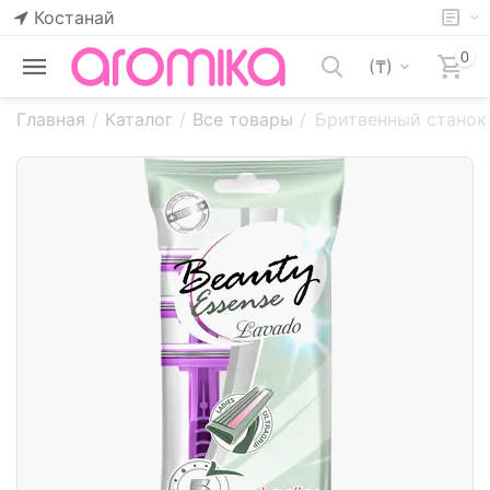
Костанай
0
(₸)
Главная
/
Каталог
/
Все товары
/
Бритвенный станок 